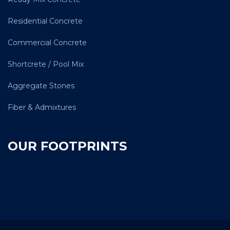
Residential Concrete
Commercial Concrete
Shortcrete / Pool Mix
Aggregate Stones
Fiber & Admixtures
OUR FOOTPRINTS