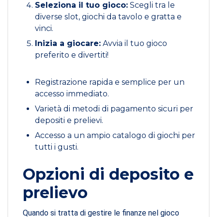
Seleziona il tuo gioco:
Scegli tra le
diverse slot, giochi da tavolo e gratta e
vinci.
Inizia a giocare:
Avvia il tuo gioco
preferito e divertiti!
Registrazione rapida e semplice per un
accesso immediato.
Varietà di metodi di pagamento sicuri per
depositi e prelievi.
Accesso a un ampio catalogo di giochi per
tutti i gusti.
Opzioni di deposito e
prelievo
Quando si tratta di gestire le finanze nel gioco