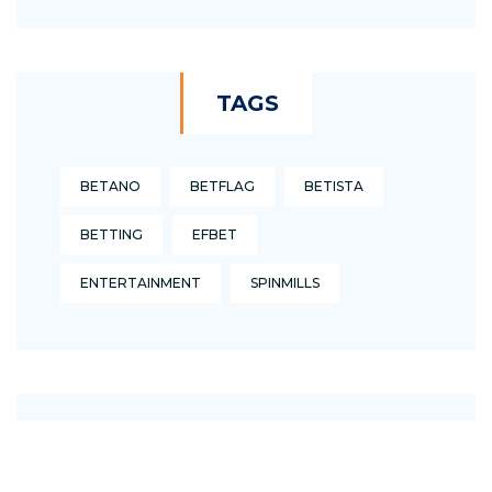
TAGS
BETANO
BETFLAG
BETISTA
BETTING
EFBET
ENTERTAINMENT
SPINMILLS