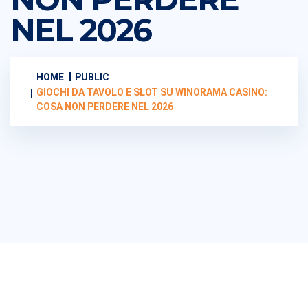
NEL 2026
HOME
PUBLIC
GIOCHI DA TAVOLO E SLOT SU WINORAMA CASINO:
COSA NON PERDERE NEL 2026