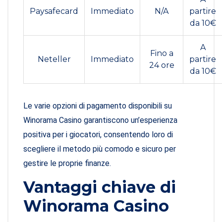
Paysafecard
Immediato
N/A
partire
da 10€
A
Fino a
Neteller
Immediato
partire
24 ore
da 10€
Le varie opzioni di pagamento disponibili su
Winorama Casino garantiscono un’esperienza
positiva per i giocatori, consentendo loro di
scegliere il metodo più comodo e sicuro per
gestire le proprie finanze.
Vantaggi chiave di
Winorama Casino