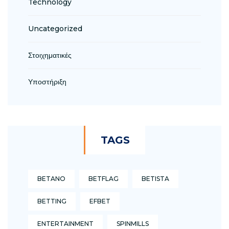
Technology
Uncategorized
Στοιχηματικές
Υποστήριξη
TAGS
BETANO
BETFLAG
BETISTA
BETTING
EFBET
ENTERTAINMENT
SPINMILLS