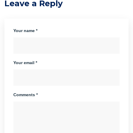
Leave a Reply
Your name *
Your email *
Comments *