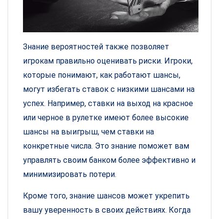
Знание вероятностей также позволяет
игрокам правильно оценивать риски. Игроки,
которые понимают, как работают шансы,
могут избегать ставок с низкими шансами на
успех. Например, ставки на выход на красное
или черное в рулетке имеют более высокие
шансы на выигрыш, чем ставки на
конкретные числа. Это знание поможет вам
управлять своим банком более эффективно и
минимизировать потери.
Кроме того, знание шансов может укрепить
вашу уверенность в своих действиях. Когда