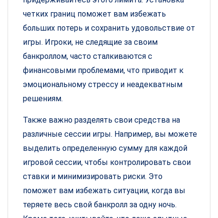
четких границ поможет вам избежать
больших потерь и сохранить удовольствие от
игры. Игроки, не следящие за своим
банкроллом, часто сталкиваются с
финансовыми проблемами, что приводит к
эмоциональному стрессу и неадекватным
решениям.
Также важно разделять свои средства на
различные сессии игры. Например, вы можете
выделить определенную сумму для каждой
игровой сессии, чтобы контролировать свои
ставки и минимизировать риски. Это
поможет вам избежать ситуации, когда вы
теряете весь свой банкролл за одну ночь.