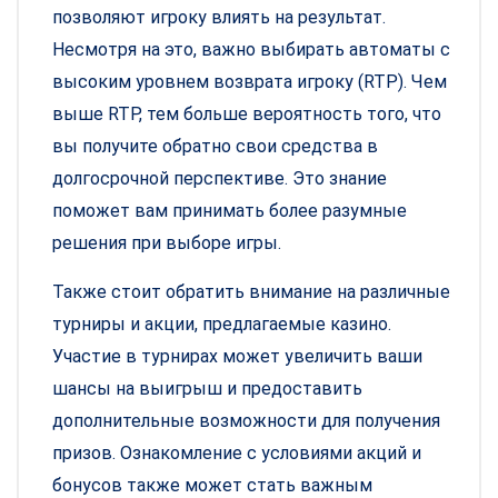
позволяют игроку влиять на результат.
Несмотря на это, важно выбирать автоматы с
высоким уровнем возврата игроку (RTP). Чем
выше RTP, тем больше вероятность того, что
вы получите обратно свои средства в
долгосрочной перспективе. Это знание
поможет вам принимать более разумные
решения при выборе игры.
Также стоит обратить внимание на различные
турниры и акции, предлагаемые казино.
Участие в турнирах может увеличить ваши
шансы на выигрыш и предоставить
дополнительные возможности для получения
призов. Ознакомление с условиями акций и
бонусов также может стать важным