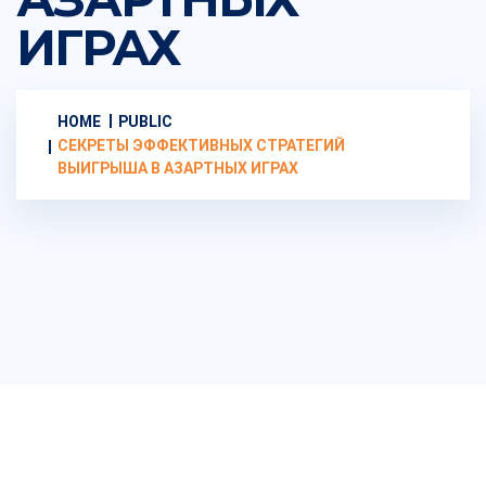
ИГРАХ
HOME
PUBLIC
СЕКРЕТЫ ЭФФЕКТИВНЫХ СТРАТЕГИЙ
ВЫИГРЫША В АЗАРТНЫХ ИГРАХ