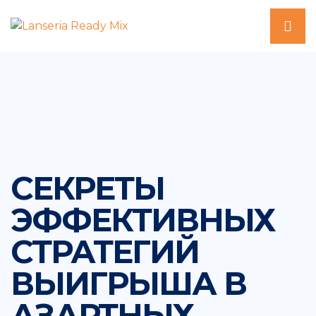
СЕКРЕТЫ
ЭФФЕКТИВНЫХ
СТРАТЕГИЙ
ВЫИГРЫША В
АЗАРТНЫХ