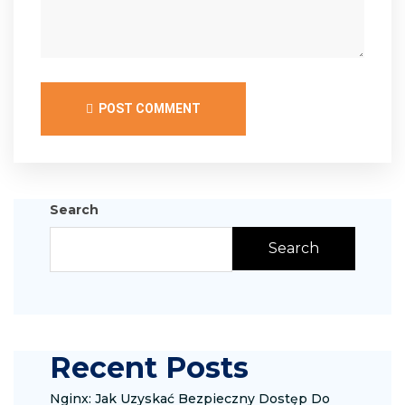
POST COMMENT
Search
Search
Recent Posts
Nginx: Jak Uzyskać Bezpieczny Dostęp Do