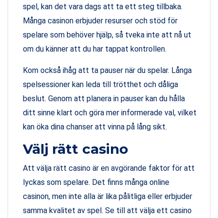
spel, kan det vara dags att ta ett steg tillbaka.
Många casinon erbjuder resurser och stöd för
spelare som behöver hjälp, så tveka inte att nå ut
om du känner att du har tappat kontrollen.
Kom också ihåg att ta pauser när du spelar. Långa
spelsessioner kan leda till trötthet och dåliga
beslut. Genom att planera in pauser kan du hålla
ditt sinne klart och göra mer informerade val, vilket
kan öka dina chanser att vinna på lång sikt.
Välj rätt casino
Att välja rätt casino är en avgörande faktor för att
lyckas som spelare. Det finns många online
casinon, men inte alla är lika pålitliga eller erbjuder
samma kvalitet av spel. Se till att välja ett casino