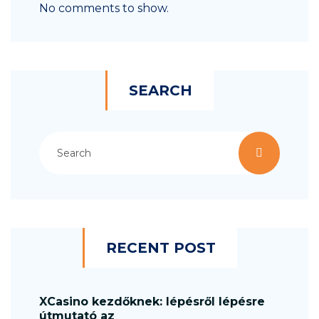
No comments to show.
SEARCH
RECENT POST
XCasino kezdőknek: lépésről lépésre
útmutató az