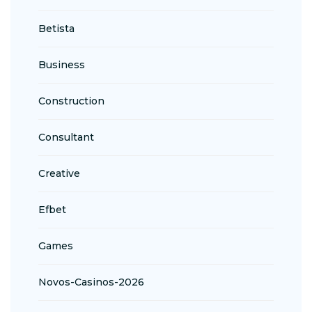
Betista
Business
Construction
Consultant
Creative
Efbet
Games
Novos-Casinos-2026