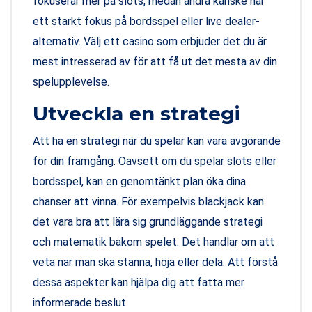
fokuserar mer på slots, medan andra kanske har
ett starkt fokus på bordsspel eller live dealer-
alternativ. Välj ett casino som erbjuder det du är
mest intresserad av för att få ut det mesta av din
spelupplevelse.
Utveckla en strategi
Att ha en strategi när du spelar kan vara avgörande
för din framgång. Oavsett om du spelar slots eller
bordsspel, kan en genomtänkt plan öka dina
chanser att vinna. För exempelvis blackjack kan
det vara bra att lära sig grundläggande strategi
och matematik bakom spelet. Det handlar om att
veta när man ska stanna, höja eller dela. Att förstå
dessa aspekter kan hjälpa dig att fatta mer
informerade beslut.