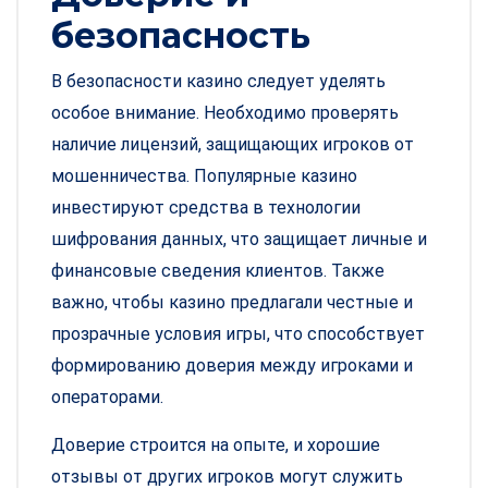
безопасность
В безопасности казино следует уделять
особое внимание. Необходимо проверять
наличие лицензий, защищающих игроков от
мошенничества. Популярные казино
инвестируют средства в технологии
шифрования данных, что защищает личные и
финансовые сведения клиентов. Также
важно, чтобы казино предлагали честные и
прозрачные условия игры, что способствует
формированию доверия между игроками и
операторами.
Доверие строится на опыте, и хорошие
отзывы от других игроков могут служить