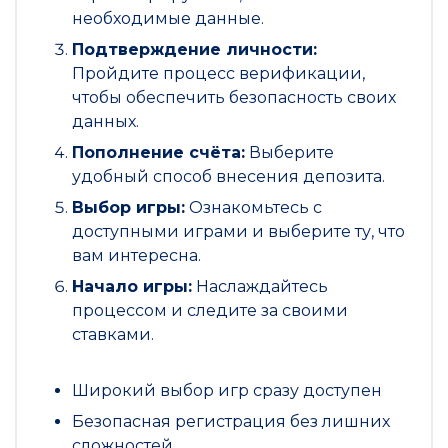
необходимые данные.
Подтверждение личности:
Пройдите процесс верификации,
чтобы обеспечить безопасность своих
данных.
Пополнение счёта:
Выберите
удобный способ внесения депозита.
Выбор игры:
Ознакомьтесь с
доступными играми и выберите ту, что
вам интересна.
Начало игры:
Наслаждайтесь
процессом и следите за своими
ставками.
Широкий выбор игр сразу доступен
Безопасная регистрация без лишних
сложностей