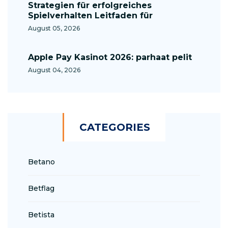
Strategien für erfolgreiches
Spielverhalten Leitfaden für
August 05, 2026
Apple Pay Kasinot 2026: parhaat pelit
August 04, 2026
CATEGORIES
Betano
Betflag
Betista