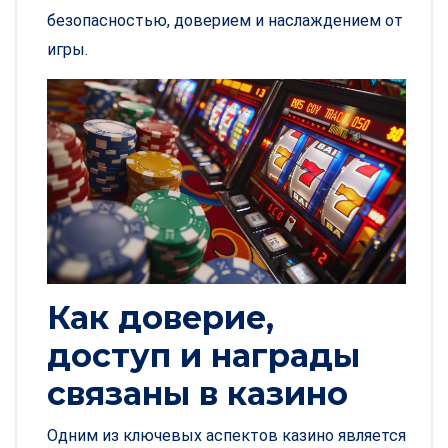
безопасностью, доверием и наслаждением от
игры.
Как доверие,
доступ и награды
связаны в казино
Одним из ключевых аспектов казино является