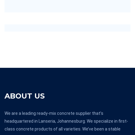
ABOUT US
We are a leading ready-mix concrete supplier that’s
headquartered in Lanseria, Johannesburg. We specialize in first-
class concrete products of all varieties. We’ve been a stable