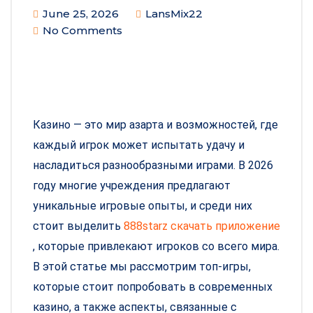
June 25, 2026
LansMix22
No Comments
Казино — это мир азарта и возможностей, где
каждый игрок может испытать удачу и
насладиться разнообразными играми. В 2026
году многие учреждения предлагают
уникальные игровые опыты, и среди них
стоит выделить
888starz скачать приложение
, которые привлекают игроков со всего мира.
В этой статье мы рассмотрим топ-игры,
которые стоит попробовать в современных
казино, а также аспекты, связанные с