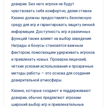
доверие. Без него игроки не будут
чувствовать себя комфортно, делая ставки.
Казино должны предоставлять безопасную
среду для игр и гарантировать защиту личной
информации. Доступность игр и различных
функций также влияет на выбор заведения.
Награды и бонусы становятся важным
фактором, помогающим удерживать игроков
и привлекать новых. Проверка лицензий,
чёткие условия использования и прозрачные
методы работы — это основа для создания
доверительной атмосферы.
Казино, которые создают и поддерживают
доверие, обычно предлагают игрокам
широкий выбор игр и привлекательные