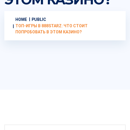
HOME
PUBLIC
ТОП-ИГРЫ В 888STARZ: ЧТО СТОИТ
ПОПРОБОВАТЬ В ЭТОМ КАЗИНО?