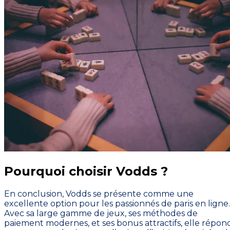
Pourquoi choisir Vodds ?
En conclusion, Vodds se présente comme une
excellente option pour les passionnés de paris en ligne.
Avec sa large gamme de jeux, ses méthodes de
paiement modernes, et ses bonus attractifs, elle répon