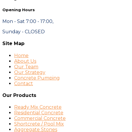
Opening Hours
Mon - Sat 7:00 - 17:00,
Sunday - CLOSED
Site Map
Home
About Us
Our Team
Our Strategy
Concrete Pumping
Contact
Our Products
Ready Mix Concrete
Residential Concrete
Commercial Concrete
Shortcrete / Pool Mix
Aggregate Stones