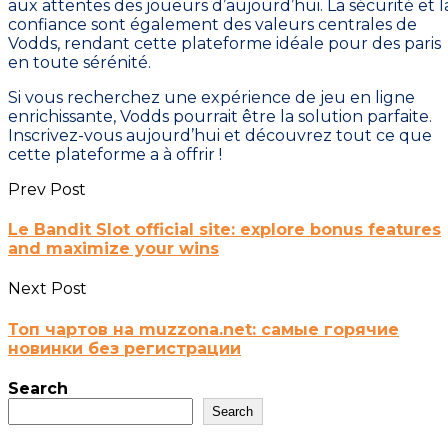
aux attentes des joueurs d’aujourd’hui. La sécurité et l
confiance sont également des valeurs centrales de
Vodds, rendant cette plateforme idéale pour des paris
en toute sérénité.
Si vous recherchez une expérience de jeu en ligne
enrichissante, Vodds pourrait être la solution parfaite.
Inscrivez-vous aujourd’hui et découvrez tout ce que
cette plateforme a à offrir !
Prev Post
Le Bandit Slot official site: explore bonus features
and maximize your wins
Next Post
Топ чартов на muzzona.net: самые горячие
новинки без регистрации
Search
Search