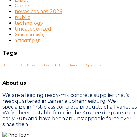
Games
novos-casinos-2026
public
technology
Uncategorized
Στοιχηματικές
Υποστήριξη
Tags
Betano
Betflag
Betista
betting
Efbet
Entertainment
Spinmills
About us
We are a leading ready-mix concrete supplier that’s
headquartered in Lanseria, Johannesburg. We
specialize in first-class concrete products of all varieties
We’ve been a stable force in the Krugersdorp area sinc
early 2015 and have been an unstoppable force ever
since then.