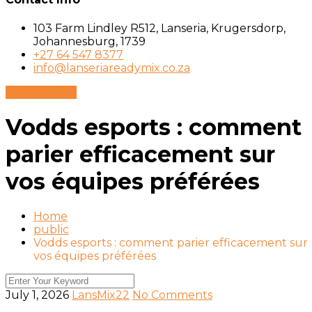
103 Farm Lindley R512, Lanseria, Krugersdorp,
Johannesburg, 1739
+27 64 547 8377
info@lanseriareadymix.co.za
Get A Quote
Vodds esports : comment
parier efficacement sur
vos équipes préférées
Home
public
Vodds esports : comment parier efficacement sur
vos équipes préférées
July 1, 2026
LansMix22
No Comments