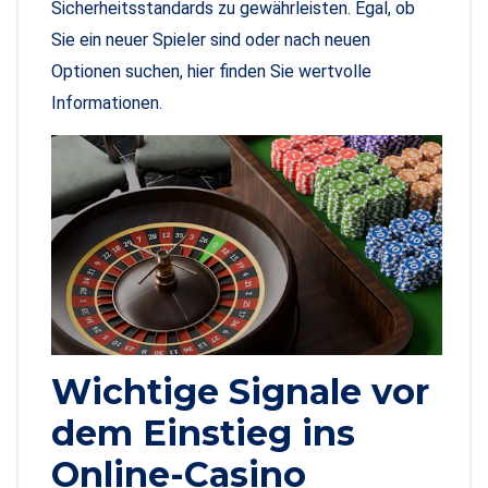
Sicherheitsstandards zu gewährleisten. Egal, ob
Sie ein neuer Spieler sind oder nach neuen
Optionen suchen, hier finden Sie wertvolle
Informationen.
Wichtige Signale vor
dem Einstieg ins
Online-Casino