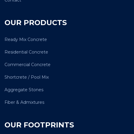
Contact
OUR PRODUCTS
Ready Mix Concrete
Residential Concrete
Commercial Concrete
Shortcrete / Pool Mix
Aggregate Stones
Fiber & Admixtures
OUR FOOTPRINTS