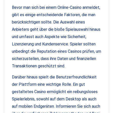
Bevor man sich bei einem Online-Casino anmeldet,
gibt es einige entscheidende Faktoren, die man
berücksichtigen sollte. Die Auswahl eines
Anbieters geht über die bloße Spielauswahl hinaus
und umfasst auch Aspekte wie Sicherheit,
Lizenzierung und Kundenservice. Spieler sollten
unbedingt die Reputation eines Casinos prüfen, um
sicherzustellen, dass ihre Daten und finanziellen
Transaktionen geschützt sind.
Darüber hinaus spielt die Benutzerfreundlichkeit
der Plattform eine wichtige Rolle. Ein gut
gestaltetes Casino ermöglicht ein reibungsloses
Spielerlebnis, sowohl auf dem Desktop als auch
auf mobilen Endgeräten. Informieren Sie sich auch