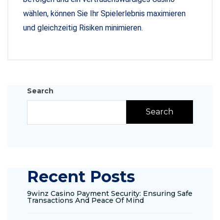
wählen, können Sie Ihr Spielerlebnis maximieren
und gleichzeitig Risiken minimieren.
Search
Search
Recent Posts
9winz Casino Payment Security: Ensuring Safe
Transactions And Peace Of Mind