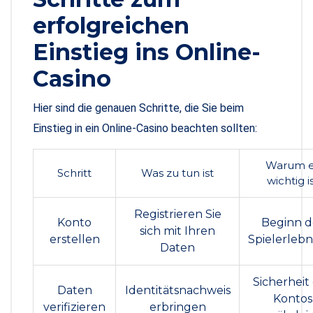
erfolgreichen
Einstieg ins Online-
Casino
Hier sind die genauen Schritte, die Sie beim
Einstieg in ein Online-Casino beachten sollten:
Warum e
Schritt
Was zu tun ist
wichtig i
Registrieren Sie
Konto
Beginn d
sich mit Ihren
erstellen
Spielerlebn
Daten
Sicherheit
Daten
Identitätsnachweis
Kontos
verifizieren
erbringen