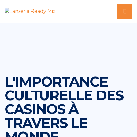
L'IMPORTANCE
CULTURELLE DES
CASINOS À
TRAVERS LE
MONDE