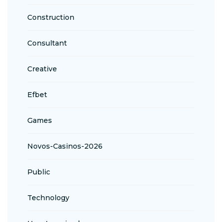
Construction
Consultant
Creative
Efbet
Games
Novos-Casinos-2026
Public
Technology