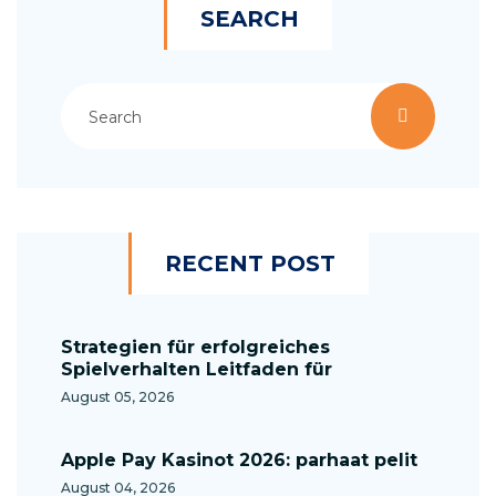
SEARCH
RECENT POST
Strategien für erfolgreiches
Spielverhalten Leitfaden für
August 05, 2026
Apple Pay Kasinot 2026: parhaat pelit
August 04, 2026