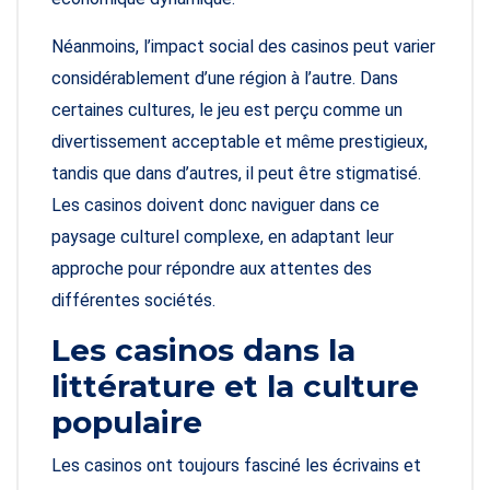
Néanmoins, l’impact social des casinos peut varier
considérablement d’une région à l’autre. Dans
certaines cultures, le jeu est perçu comme un
divertissement acceptable et même prestigieux,
tandis que dans d’autres, il peut être stigmatisé.
Les casinos doivent donc naviguer dans ce
paysage culturel complexe, en adaptant leur
approche pour répondre aux attentes des
différentes sociétés.
Les casinos dans la
littérature et la culture
populaire
Les casinos ont toujours fasciné les écrivains et