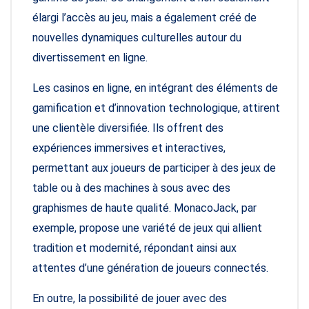
élargi l’accès au jeu, mais a également créé de
nouvelles dynamiques culturelles autour du
divertissement en ligne.
Les casinos en ligne, en intégrant des éléments de
gamification et d’innovation technologique, attirent
une clientèle diversifiée. Ils offrent des
expériences immersives et interactives,
permettant aux joueurs de participer à des jeux de
table ou à des machines à sous avec des
graphismes de haute qualité. MonacoJack, par
exemple, propose une variété de jeux qui allient
tradition et modernité, répondant ainsi aux
attentes d’une génération de joueurs connectés.
En outre, la possibilité de jouer avec des