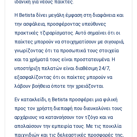
ιδανική για νέους παίκτες.
Η Betista δίνει μεγάλη έμφαση στη διαφάνεια και
την ασφάλεια, προσφέροντας υπεύθυνες
πρακτικές τζιραρίσματος. Αυτό σημαίνει ότι οι
παίκτες μπορούν να στοιχηματίσουν με σιγουριά,
γνωρίζοντας ότι τα προσωπικά τους στοιχεία
και τα χρήματά τους είναι προστατευμένα. Η
υποστήριξη πελατών είναι διαθέσιμη 24/7,
εξασφαλίζοντας ότι οι παίκτες μπορούν να
λάβουν βοήθεια όποτε την χρειάζονται.
Εν κατακλείδι, η Betista προσφέρει μια φιλική
προς τον χρήστη διεπαφή που διευκολύνει τους
αρχάριους να κατανοήσουν τον τζόγο και να
απολαύσουν την εμπειρία τους. Με τις ποικιλία
παιχνιδιών και τις δελεαστικές προσφορές της,