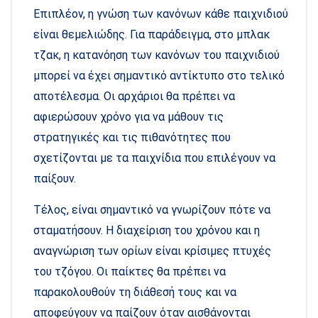
Επιπλέον, η γνώση των κανόνων κάθε παιχνιδιού
είναι θεμελιώδης. Για παράδειγμα, στο μπλακ
τζακ, η κατανόηση των κανόνων του παιχνιδιού
μπορεί να έχει σημαντικό αντίκτυπο στο τελικό
αποτέλεσμα. Οι αρχάριοι θα πρέπει να
αφιερώσουν χρόνο για να μάθουν τις
στρατηγικές και τις πιθανότητες που
σχετίζονται με τα παιχνίδια που επιλέγουν να
παίξουν.
Τέλος, είναι σημαντικό να γνωρίζουν πότε να
σταματήσουν. Η διαχείριση του χρόνου και η
αναγνώριση των ορίων είναι κρίσιμες πτυχές
του τζόγου. Οι παίκτες θα πρέπει να
παρακολουθούν τη διάθεσή τους και να
αποφεύγουν να παίζουν όταν αισθάνονται