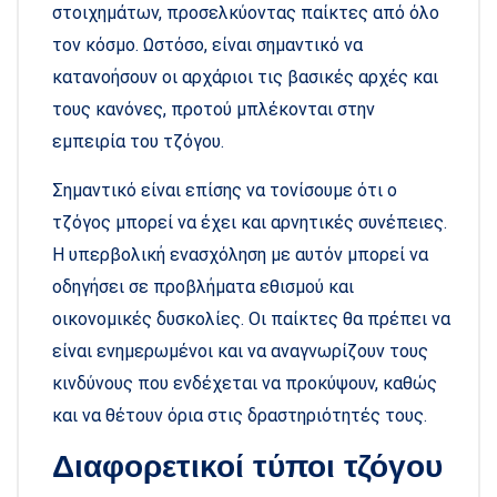
στοιχημάτων, προσελκύοντας παίκτες από όλο
τον κόσμο. Ωστόσο, είναι σημαντικό να
κατανοήσουν οι αρχάριοι τις βασικές αρχές και
τους κανόνες, προτού μπλέκονται στην
εμπειρία του τζόγου.
Σημαντικό είναι επίσης να τονίσουμε ότι ο
τζόγος μπορεί να έχει και αρνητικές συνέπειες.
Η υπερβολική ενασχόληση με αυτόν μπορεί να
οδηγήσει σε προβλήματα εθισμού και
οικονομικές δυσκολίες. Οι παίκτες θα πρέπει να
είναι ενημερωμένοι και να αναγνωρίζουν τους
κινδύνους που ενδέχεται να προκύψουν, καθώς
και να θέτουν όρια στις δραστηριότητές τους.
Διαφορετικοί τύποι τζόγου