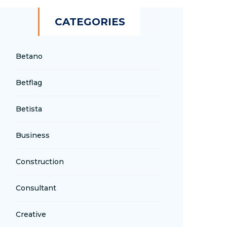
CATEGORIES
Betano
Betflag
Betista
Business
Construction
Consultant
Creative