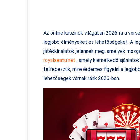
Az online kaszinók világában 2026-ra a vers
legjobb élményeket és lehetőségeket. A leg
játékkínálatok jelennek meg, amelyek mozgás
royalseahu.net
, amely kiemelkedő ajánlatok
felfedezzük, mire érdemes figyelni a legjobb
lehetőségek várnak ránk 2026-ban.