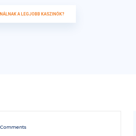
KÍNÁLNAK A LEGJOBB KASZINÓK?
 Comments