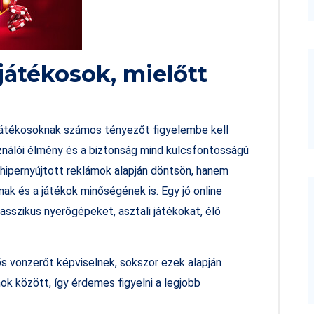
 játékosok, mielőtt
a játékosoknak számos tényezőt figyelembe kell
asználói élmény és a biztonság mind kulcsfontosságú
 hipernyújtott reklámok alapján döntsön, hanem
k és a játékok minőségének is. Egy jó online
lasszikus nyerőgépeket, asztali játékokat, élő
s vonzerőt képviselnek, sokszor ezek alapján
k között, így érdemes figyelni a legjobb