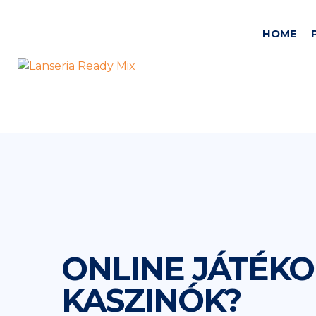
HOME
ONLINE JÁTÉKO
KASZINÓK?