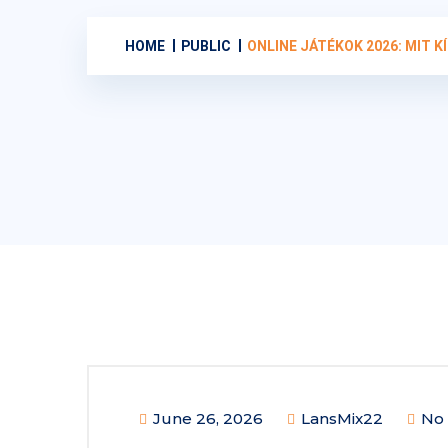
HOME
PUBLIC
ONLINE JÁTÉKOK 2026: MIT 
June 26, 2026
LansMix22
No