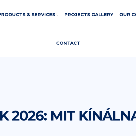
PRODUCTS & SERVICES
PROJECTS GALLERY
OUR C
CONTACT
K 2026: MIT KÍNÁLN