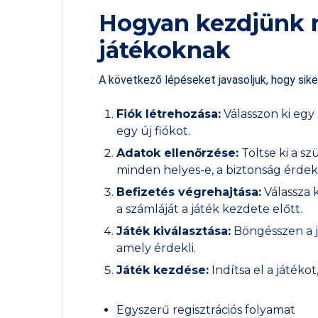
Hogyan kezdjünk n
játékoknak
A következő lépéseket javasoljuk, hogy sike
Fiók létrehozása:
Válasszon ki egy 
egy új fiókot.
Adatok ellenőrzése:
Töltse ki a sz
minden helyes-e, a biztonság érde
Befizetés végrehajtása:
Válassza k
a számláját a játék kezdete előtt.
Játék kiválasztása:
Böngésszen a já
amely érdekli.
Játék kezdése:
Indítsa el a játéko
Egyszerű regisztrációs folyamat