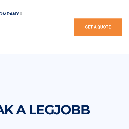
OMPANY
GET A QUOTE
AK A LEGJOBB