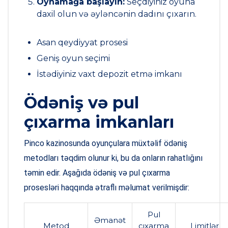
Oynamağa başlayın:
Seçdiyiniz oyuna
daxil olun və əyləncənin dadını çıxarın.
Asan qeydiyyat prosesi
Geniş oyun seçimi
İstədiyiniz vaxt depozit etmə imkanı
Ödəniş və pul
çıxarma imkanları
Pinco kazinosunda oyunçulara müxtəlif ödəniş
metodları təqdim olunur ki, bu da onların rahatlığını
təmin edir. Aşağıda ödəniş və pul çıxarma
prosesləri haqqında ətraflı məlumat verilmişdir:
Pul
Əmanət
Metod
çıxarma
Limitlər