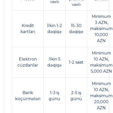
vaxtı
vaxtı
Minimum
3 AZN,
Kredit
İlkin 1-2
15-30
maksimum
kartları
dəqiqə
dəqiqə
10,000
AZN
Minimum
Elektron
İlkin 5
10 AZN,
1-2 saat
cüzdanlar
dəqiqə
maksimum
5,000 AZN
Minimum
10 AZN,
Bank
1-3 iş
2-5 iş
maksimum
köçürmələri
günü
günü
20,000
AZN