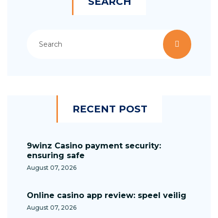
SEARCH
RECENT POST
9winz Casino payment security:
ensuring safe
August 07, 2026
Online casino app review: speel veilig
August 07, 2026