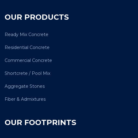
OUR PRODUCTS
Ready Mix Concrete
Residential Concrete
Commercial Concrete
Shortcrete / Pool Mix
Aggregate Stones
Fiber & Admixtures
OUR FOOTPRINTS