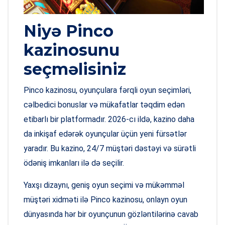
Niyə Pinco
kazinosunu
seçməlisiniz
Pinco kazinosu, oyunçulara fərqli oyun seçimləri,
cəlbedici bonuslar və mükafatlar təqdim edən
etibarlı bir platformadır. 2026-cı ildə, kazino daha
da inkişaf edərək oyunçular üçün yeni fürsətlər
yaradır. Bu kazino, 24/7 müştəri dəstəyi və sürətli
ödəniş imkanları ilə də seçilir.
Yaxşı dizaynı, geniş oyun seçimi və mükəmməl
müştəri xidməti ilə Pinco kazinosu, onlayn oyun
dünyasında hər bir oyunçunun gözləntilərinə cavab